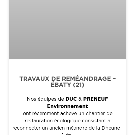
TRAVAUX DE REMÉANDRAGE –
ÉBATY (21)
Nos équipes de 𝗗𝗨𝗖 & 𝗣𝗥𝗘́𝗡𝗘𝗨𝗙
𝗘𝗻𝘃𝗶𝗿𝗼𝗻𝗻𝗲𝗺𝗲𝗻𝘁
ont récemment achevé un chantier de
restauration écologique consistant à
reconnecter un ancien méandre de la Dheune !