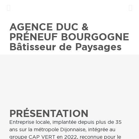
Construire, rénover et aménager les extérieurs
de ce nouvel Hôtel 5 étoiles en plein cœur de la
côte viticole !
AGENCE DUC &
EN SAVOIR PLUS
PRÉNEUF BOURGOGNE
Bâtisseur de Paysages
PRÉSENTATION
Entreprise locale, implantée depuis plus de 35
ans sur la métropole Dijonnaise, intégrée au
groupe CAP VERT en 2022, reconnue pour le