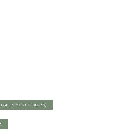
° D’AGRÉMENT BO10036)
4