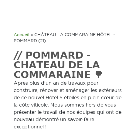
Accueil
»
CHÂTEAU LA COMMARAINE HÔTEL –
POMMARD (21)
// 𝗣𝗢𝗠𝗠𝗔𝗥𝗗 -
𝗖𝗛𝗔𝗧𝗘𝗔𝗨 𝗗𝗘 𝗟𝗔
𝗖𝗢𝗠𝗠𝗔𝗥𝗔𝗜𝗡𝗘 🌳
Après plus d’un an de travaux pour
construire, rénover et aménager les extérieurs
de ce nouvel Hôtel 5 étoiles en plein cœur de
la côte viticole. Nous sommes fiers de vous
présenter le travail de nos équipes qui ont de
nouveau démontré un savoir-faire
exceptionnel !