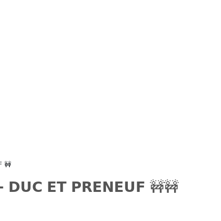
𝗙 🚧
 - 𝗗𝗨𝗖 𝗘𝗧 𝗣𝗥𝗘𝗡𝗘𝗨𝗙 🚧🚧